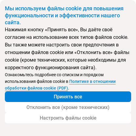
BYN
Мы используем файлы cookie для повышения
функциональности и эффективности нашего
сайта.
Главная
Поиск тура
Club Novostar Omar Khayam
Нажимая кнопку «Принять все», Вы даёте своё
согласие на использование всех типов файлов cookie.
Перейти в подбор
Вы также можете настроить свои предпочтения в
отношении файлов cookie или «Отклонить все» файлы
Тунис, Хаммамет
cookie (кроме технических, которые необходимы для
корректного функционирования сайта).
Тип:
Семейный
Ознакомьтесь подробнее со списком и порядком
использования файлов cookie в
Политике в отношении
Club Novostar Omar Khayam
обработки файлов cookie (PDF)
.
Принять все
Отклонить все (кроме технических)
Настроить файлы cookie