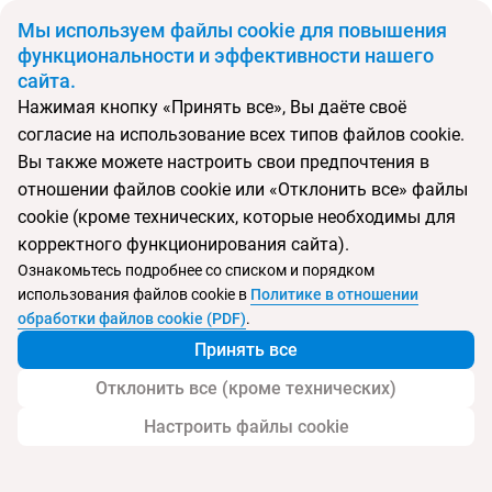
BYN
Мы используем файлы cookie для повышения
функциональности и эффективности нашего
сайта.
Главная
Поиск тура
Club Caretta Beach
Нажимая кнопку «Принять все», Вы даёте своё
согласие на использование всех типов файлов cookie.
Перейти в подбор
Вы также можете настроить свои предпочтения в
отношении файлов cookie или «Отклонить все» файлы
Турция, Аланья
cookie (кроме технических, которые необходимы для
корректного функционирования сайта).
Ознакомьтесь подробнее со списком и порядком
использования файлов cookie в
Политике в отношении
Club Caretta Beach
обработки файлов cookie (PDF)
.
Принять все
Отклонить все (кроме технических)
Настроить файлы cookie