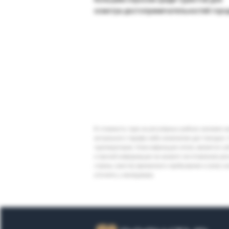
осмотра достопримечательностей горо
В стоимость тура на регулярных рейсах заложен 
актуального тарифа либо изменение дат поездки. 
туроператоров. Классификация отеля, является су
и прочей информации на момент изготовления ре
страны (места) временного пребывания и (или) к
уточнять у менеджера.