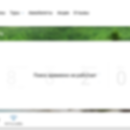
аны
Туры
Авиабилеты
Акции
Отзывы
ng
Дата отъезда
Ночей
Взрослые
Дети
0
2
0
Поиск временно не работает
Август 2026
Wi-Fi в лобби