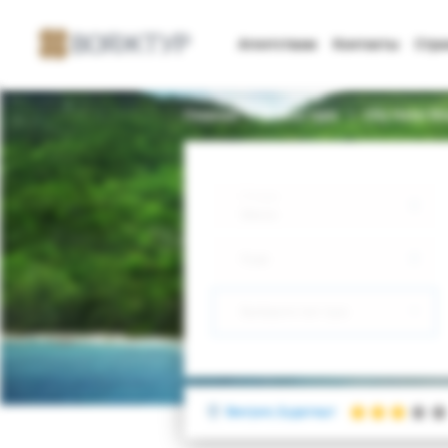
Агентствам
Контакты
Стр
Главная
Поиск тура
City Hotel Ri
Откуда
Минск
Куда
Выберите тип тура
Венгрия, Будапешт