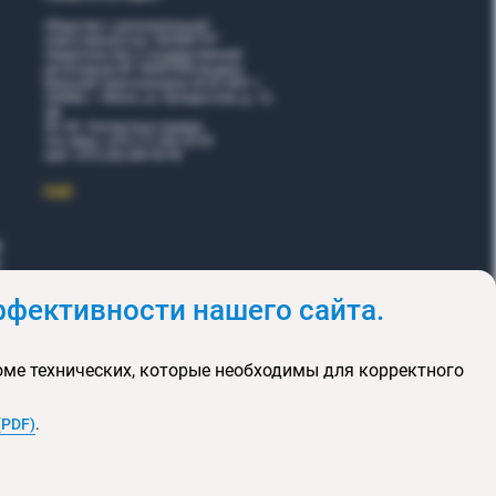
Общество с дополнительной
ответственностью "ВОЯЖТУР"
Свидетельство о государственной
регистрации № 190207095 выдано
Минский горисполкомом 26.02.2001 г.
220006, г. Минск, ул. Белорусская, д. 15,
оф.
5Н, 6Н. Контактные номера:
тел./факс +375 (17) 365 35 03
моб. +375 (29) 605 55 99
EЩЕ
фективности нашего сайта.
и
Акции
оме технических, которые необходимы для корректного
клюзивных туров
та сайта
(PDF)
.