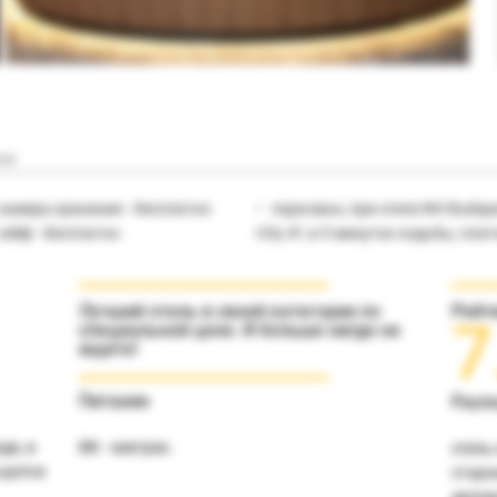
ля
камера хранения - бесплатно
парковка, при отеле NH Budap
сейф - бесплатно
CIty 4*, в 5 минутах ходьбы, пла
Лучший отель в своей категории по
Рейт
7
специальной цене. И больше нигде не
ищите!
Питание
Расп
да, в
BB - завтрак.
отель
зуется
сторо
делов