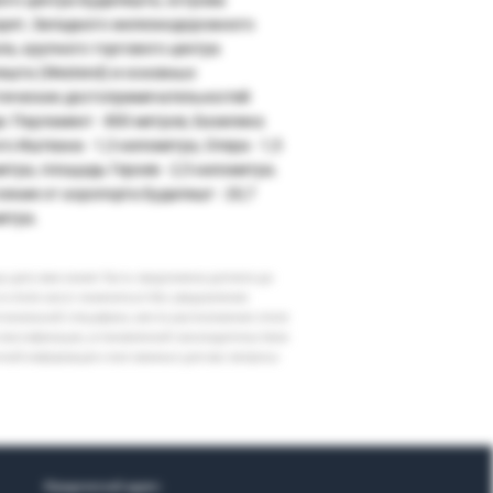
рет, Западного железнодорожного
ла, крупного торгового центра
ешта (Westend) и основных
тических достопримечательностей
а: Парламент - 800 метров, Базилика
о Иштвана - 1,3 километра, Опера - 1,5
етра, площадь Героев - 2,5 километра.
ояние от аэропорта Будапешт - 20,7
етра.
шу дату вам может быть предложена доплата до
 в отеле могут измениться без уведомления
егиональной специфики, места расположения отеля
классификации, установленной законодательством
очной информации и все важные для вас вопросы
Юридический адрес: