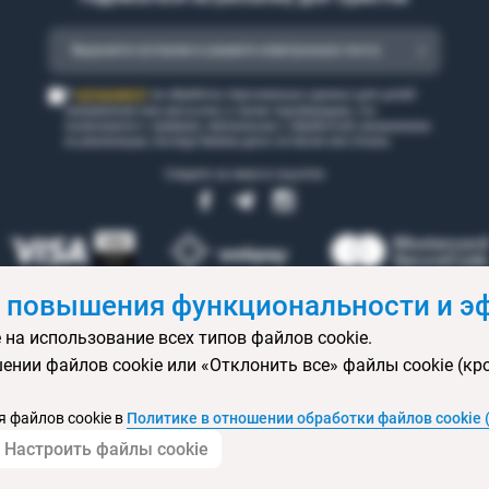
согласен(а)
Я
на обработку персональных данных для целей
направления мне рассылки, а также подтверждаю, что
ознакомился с правами, связанными с обработкой, механизмом
их реализации, последствиями дачи согласия или отказа.
Следите за нами в соцсетях
 повышения функциональности и эф
 на использование всех типов файлов cookie.
 бронирования
Статьи
Контакты
Агентствам онлайн
Ваканси
ении файлов cookie или «Отклонить все» файлы cookie (кр
ртификаты
Горящие туры
Экскурсионные туры
Календарь экс
изы
Политика конфиденциальности
Выбор настроек cookie
Кар
 файлов cookie в
Политике в отношении обработки файлов cookie 
Настроить файлы cookie
© 2004 — 2026 ОДО «Вояжтур»