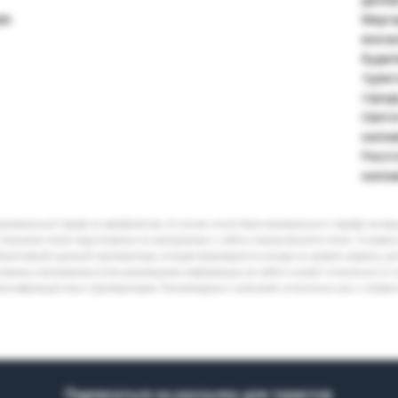
да.
Марга
вокза
Будап
турис
город
Святог
килом
Расст
килом
минимальный тариф по авиабилетам. В случае отсутствия минимального тарифа на ва
Описание отеля подготовлено по материалам с сайта и промо-буклета отеля. Условия
бъективной оценкой туроператора, которая формируется исходя из уровня сервиса, р
кламных материалов и/или размещения информации на сайте и может отличаться от 
лассификации иных туроператоров. Рекомендуем к описанию относиться как к справ
Подписаться на рассылку для туристов