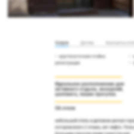
Услуги
Детям
Контакты оте
круглосуточная стойка
регистрации
Идеальное расположение для
активного отдыха, экскурсий,
шоппинга, пеших прогулок.
Об отеле
небольшой отель в деловом центре горо
котором всего 2 этажа, нет лифта. Поль
большим спросом среди туристов для