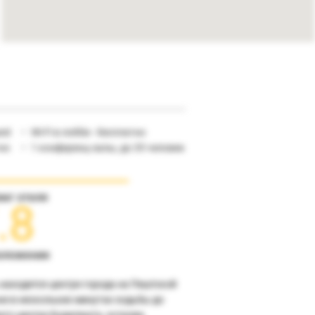
est
Wi-Fi в лобби - бесплатно
тно
1 конференц-залы, до 35 человек
инг отеля
.8
оложение
 находится центре города на Пештской
не в нескольких минутах ходьбы до
ого центра Будапешта, острова