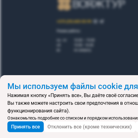
+375 (29) 605-55-99
Режим работы:
пн - пт
10.00 – 19.00
сб
10.00 - 16.00
вс
по запросу
Мы используем файлы cookie для
Нажимая кнопку «Принять все», Вы даёте своё согласие
Правила
Вы также можете настроить свои предпочтения в отнош
Подарочные се
функционирования сайта).
MICE
В
Ознакомьтесь подробнее со списком и порядком использования
Принять все
Отклонить все (кроме технических)