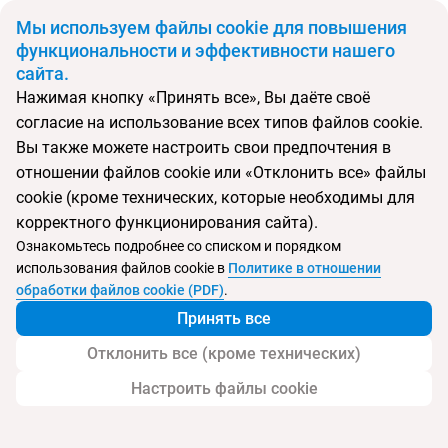
BYN
Мы используем файлы cookie для повышения
функциональности и эффективности нашего
сайта.
Главная
Поиск тура
Chrysomare Beach Hotel & Resort
Нажимая кнопку «Принять все», Вы даёте своё
согласие на использование всех типов файлов cookie.
Перейти в подбор
Вы также можете настроить свои предпочтения в
отношении файлов cookie или «Отклонить все» файлы
Кипр, Айа-Напа
cookie (кроме технических, которые необходимы для
корректного функционирования сайта).
Тип:
Цена-качество ⚡
Ознакомьтесь подробнее со списком и порядком
использования файлов cookie в
Политике в отношении
Chrysomare Beach Hotel & Resort
обработки файлов cookie (PDF)
.
Принять все
Отклонить все (кроме технических)
Настроить файлы cookie