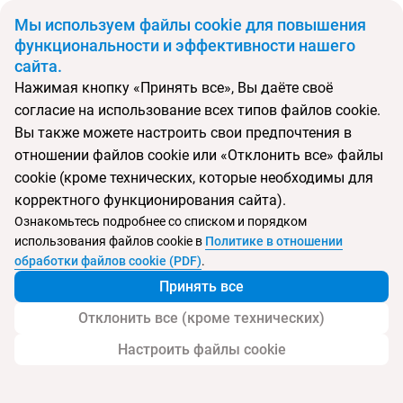
BYN
Мы используем файлы cookie для повышения
функциональности и эффективности нашего
сайта.
Главная
Поиск тура
Chaweng Cove Beach Resort Samui
Нажимая кнопку «Принять все», Вы даёте своё
согласие на использование всех типов файлов cookie.
Перейти в подбор
Вы также можете настроить свои предпочтения в
отношении файлов cookie или «Отклонить все» файлы
Таиланд, Чавенг
cookie (кроме технических, которые необходимы для
корректного функционирования сайта).
Ознакомьтесь подробнее со списком и порядком
использования файлов cookie в
Политике в отношении
Chaweng Cove Beach Resort Samui
обработки файлов cookie (PDF)
.
Принять все
Отклонить все (кроме технических)
Настроить файлы cookie