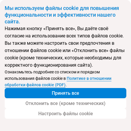
BYN
Мы используем файлы cookie для повышения
функциональности и эффективности нашего
сайта.
Главная
Поиск тура
Chai Chet Resort
Нажимая кнопку «Принять все», Вы даёте своё
согласие на использование всех типов файлов cookie.
Перейти в подбор
Вы также можете настроить свои предпочтения в
отношении файлов cookie или «Отклонить все» файлы
Таиланд, Клонг Прао
cookie (кроме технических, которые необходимы для
корректного функционирования сайта).
Ознакомьтесь подробнее со списком и порядком
использования файлов cookie в
Политике в отношении
Chai Chet Resort
обработки файлов cookie (PDF)
.
Принять все
Отклонить все (кроме технических)
Настроить файлы cookie