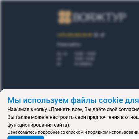
+375 (29) 605-55-99
Режим работы:
пн - пт
10.00 – 19.00
сб
10.00 - 16.00
вс
по запросу
Мы используем файлы cookie для
Нажимая кнопку «Принять все», Вы даёте своё согласие
Правила
Вы также можете настроить свои предпочтения в отнош
Подарочные се
функционирования сайта).
MICE
В
Ознакомьтесь подробнее со списком и порядком использования