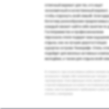
отличный вариант для тех, кто ищет
экономичный и качественный вариант,
чтобы отдохнуть всей семьёй. Благода
богатому разнообразию предлагаемых 
каждый сможет найти себе занятие по 
Гостеприимство и профессионализм
персонала отеля подарит вам ощущени
отдыха, как на лучших дорогостоящих
курортах острова Тененрифе. Отель от
подойдет для веселых активных компа
молодёжи, а также для отдыха всей се
В стоимость тура на регулярных рейсах заложен 
актуального тарифа либо изменение дат поездки. 
туроператоров. Классификация отеля, является су
и прочей информации на момент изготовления ре
страны (места) временного пребывания и (или) к
уточнять у менеджера.