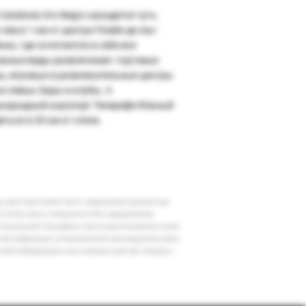
Catalonia Oro Negro находится чуть
чем в 1 км от центра Плайя-де-лас-
ас, где сочетаются в себе все
жные виды развлечения: торговые
ы, игровые и развлекательные центры
е семьи, бары и клубы. А
народный аэропорт Тенерифе-Южный
ться в 20 км от отеля.
шу дату вам может быть предложена доплата до
 в отеле могут измениться без уведомления
егиональной специфики, места расположения отеля
классификации, установленной законодательством
очной информации и все важные для вас вопросы