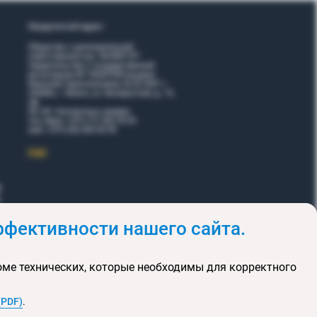
Юридический адрес:
Общество с дополнительной
ответственностью "ВОЯЖТУР"
Свидетельство о государственной
регистрации № 190207095 выдано
Минский горисполкомом 26.02.2001 г.
220006, г. Минск, ул. Белорусская, д. 15,
оф.
5Н, 6Н. Контактные номера:
тел./факс +375 (17) 365 35 03
моб. +375 (29) 605 55 99
EЩЕ
фективности нашего сайта.
и
Акции
оме технических, которые необходимы для корректного
клюзивных туров
та сайта
(PDF)
.