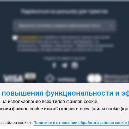
Подписаться на рассылку для туристов
согласен(а)
Я
на обработку персональных данных для целей
направления мне рассылки, а также подтверждаю, что
ознакомился с правами, связанными с обработкой, механизмом
их реализации, последствиями дачи согласия или отказа.
Следите за нами в соцсетях
 повышения функциональности и эф
 на использование всех типов файлов cookie.
 бронирования
Статьи
Контакты
Агентствам онлайн
Ваканси
ении файлов cookie или «Отклонить все» файлы cookie (кр
ртификаты
Горящие туры
Экскурсионные туры
Календарь экс
изы
Политика конфиденциальности
Выбор настроек cookie
Кар
 файлов cookie в
Политике в отношении обработки файлов cookie 