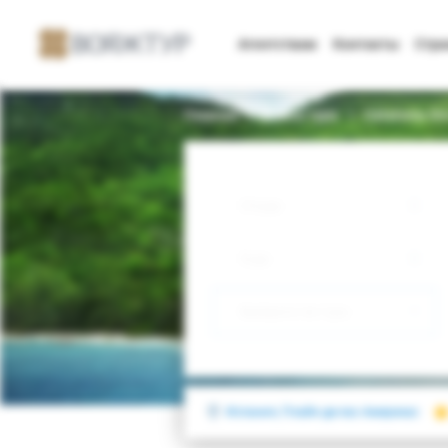
Агентствам
Контакты
Стр
Главная
Поиск тура
Catalonia Or
Откуда
Куда
Выберите тип тура
Испания, Плайя-де-лас-Америкас