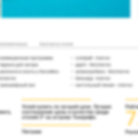
полнительно
Контакты отеля
анимационная программа
солярий - платно
терраса для загара
дартс - бесплатно
шезлонги и зонты у бассейна -
аквааэробика - бесплатно
сплатно
бильярд - платно
тренажёрный зал
настольный теннис - платно
Успей купить по лучшей цене. Лучшее
Рейт
7
инга,
соотношение цены и качества среди
отелей 3* на острове Тенерифе.
Питание
Расп