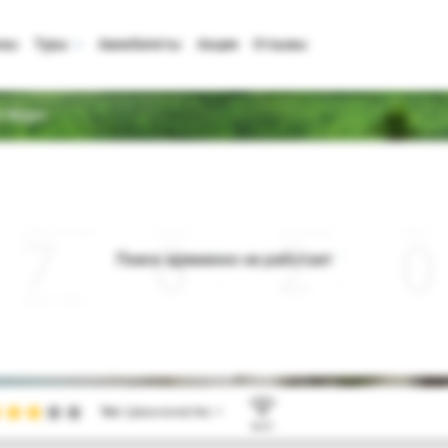
аны
Туры
Авиабилеты
Акции
Отзывы
o Negro
Дата отъезда
Ночей
Взрослые
Дети
0
2
0
Поиск временно не работает
Август 2026
Тип:
Цена-качество ⚡
Wi-Fi