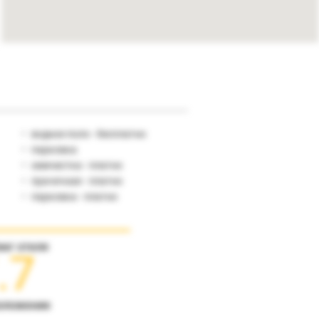
водное поло - бесплатно
парковка
химчистка - платно
прачечная - платно
парковка - платно
инг отеля
.7
оложение