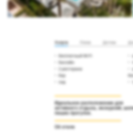
Услуги
Пляж
Детям
До
бесплатный Wi-Fi
бассейн
2 ресторана
бар
бе
сад
Идеальное расположение для
активного отдыха, экскурсий, шоп
пеших прогулок.
Об отеле