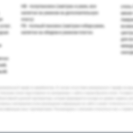
HB - полупансион (завтрак и ужин, все
отель 
напитки за ужином за дополнительную
менее 
ря
плату)
Америк
услуг,
FB - полный пансион (завтрак+обед+ужин,
возмо
душе.
напитки за обедом и ужином платно.
центр
для вс
е
между
находи
лично
ний,
мьёй.
минимальный тариф по авиабилетам. В случае отсутствия минимального тарифа на ва
Описание отеля подготовлено по материалам с сайта и промо-буклета отеля. Условия
бъективной оценкой туроператора, которая формируется исходя из уровня сервиса, р
кламных материалов и/или размещения информации на сайте и может отличаться от 
лассификации иных туроператоров. Рекомендуем к описанию относиться как к справ