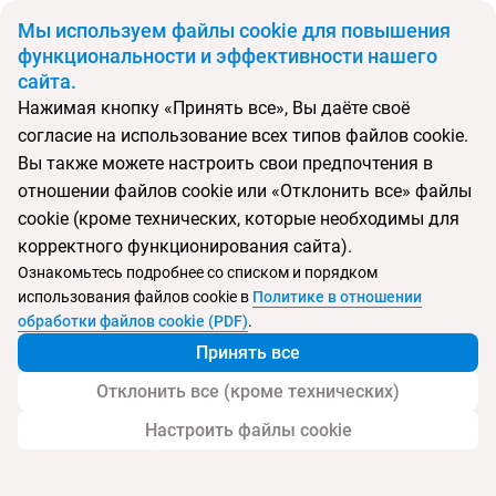
BYN
Мы используем файлы cookie для повышения
функциональности и эффективности нашего
сайта.
Главная
Поиск тура
Castellastva
Нажимая кнопку «Принять все», Вы даёте своё
согласие на использование всех типов файлов cookie.
Перейти в подбор
Вы также можете настроить свои предпочтения в
отношении файлов cookie или «Отклонить все» файлы
Черногория, Петровац
cookie (кроме технических, которые необходимы для
корректного функционирования сайта).
Тип:
Семейный
Ознакомьтесь подробнее со списком и порядком
использования файлов cookie в
Политике в отношении
Castellastva
обработки файлов cookie (PDF)
.
Принять все
Отклонить все (кроме технических)
Настроить файлы cookie