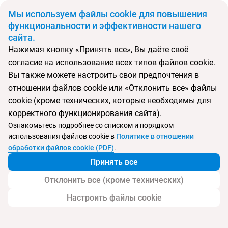
BYN
Мы используем файлы cookie для повышения
функциональности и эффективности нашего
сайта.
Главная
Поиск тура
Cap Negret
Нажимая кнопку «Принять все», Вы даёте своё
согласие на использование всех типов файлов cookie.
Перейти в подбор
Вы также можете настроить свои предпочтения в
отношении файлов cookie или «Отклонить все» файлы
Испания, Алтеа
cookie (кроме технических, которые необходимы для
корректного функционирования сайта).
Тип:
Семейный
Ознакомьтесь подробнее со списком и порядком
использования файлов cookie в
Политике в отношении
Cap Negret
обработки файлов cookie (PDF)
.
Принять все
Отклонить все (кроме технических)
Настроить файлы cookie
Услуги
Пляж
Детям
Дополнительно