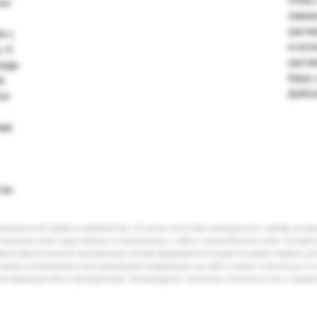
ьно
самом
шагов
н с
и ноч
. К
шагов
люда
бары,
й
Дабол
ся
еми
ов.
минимальный тариф по авиабилетам. В случае отсутствия минимального тарифа на ва
Описание отеля подготовлено по материалам с сайта и промо-буклета отеля. Условия
бъективной оценкой туроператора, которая формируется исходя из уровня сервиса, р
кламных материалов и/или размещения информации на сайте и может отличаться от 
лассификации иных туроператоров. Рекомендуем к описанию относиться как к справ