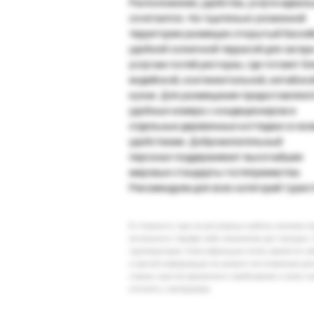
Расположение, удобства, услуги идеал
сочетаются. На тщательно ухоженной
территории размещен открытый бассей
удобной солнечной террасой для загара
услугам гостей ресторан, где готовят б
индийской, континентальной, китайско
кухни. Для размещения предоставляют
удобные номера с кондиционером и
отдельные деревянные коттеджи со вс
удобствами. Доброжелательный
персонал поддерживает высочайшие
мировые стандарты гостеприимства.
Рекомендуем для всех категорий турист
В стоимость тура на регулярных рейсах заложен 
актуального тарифа либо изменение дат поездки. 
туроператоров. Классификация отеля, является су
и прочей информации на момент изготовления ре
страны (места) временного пребывания и (или) к
уточнять у менеджера.