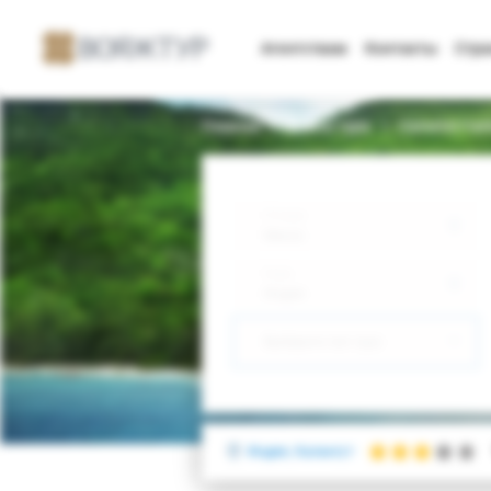
Агентствам
Контакты
Стр
Главная
Поиск тура
Camelot Fant
Откуда
Минск
Куда
Индия
Выберите тип тура
Индия, Калангут