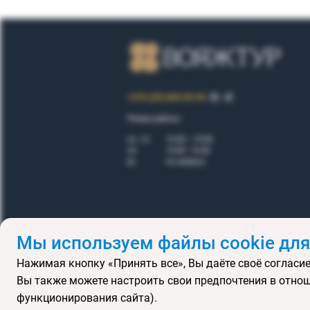
+375 (29) 605-55-99
Режим работы:
пн - пт
10.00 – 19.00
сб
10.00 - 16.00
вс
по запросу
Мы используем файлы cookie для
Нажимая кнопку «Принять все», Вы даёте своё согласие
Правила
Вы также можете настроить свои предпочтения в отнош
Подарочные се
функционирования сайта).