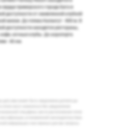
 сердце приморского города Бага в
ой доступности от оживленной клубной
ной жизни. До пляжа Калангут - 800 м. В
ой доступности находятся рестораны,
 кафе, ночные клубы. До аэропорта
им - 40 км.
шу дату вам может быть предложена доплата до
 в отеле могут измениться без уведомления
егиональной специфики, места расположения отеля
классификации, установленной законодательством
очной информации и все важные для вас вопросы