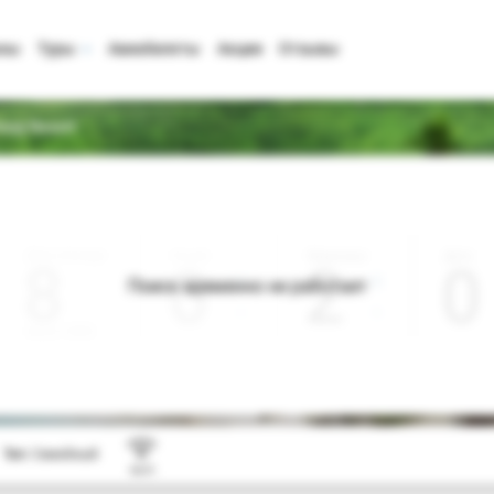
аны
Туры
Авиабилеты
Акции
Отзывы
asy Resort
Дата отъезда
Ночей
Взрослые
Дети
0
2
0
Поиск временно не работает
Август 2026
Тип:
Семейный
Wi-Fi