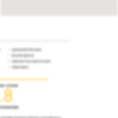
л
хранение багажа
вызов врача
химчистка/прачечная
парковка
инг отеля
.8
оложение
Camelot Fantasy Resort находится в