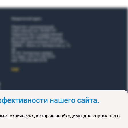
Юридический адрес:
Общество с дополнительной
ответственностью "ВОЯЖТУР"
Свидетельство о государственной
регистрации № 190207095 выдано
Минский горисполкомом 26.02.2001 г.
220006, г. Минск, ул. Белорусская, д. 15,
оф.
5Н, 6Н. Контактные номера:
тел./факс +375 (17) 365 35 03
моб. +375 (29) 605 55 99
EЩЕ
фективности нашего сайта.
и
Акции
оме технических, которые необходимы для корректного
клюзивных туров