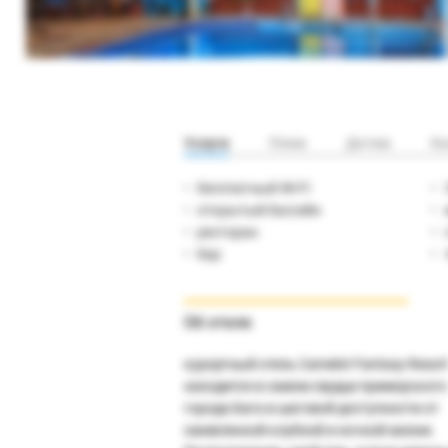
Услуги
Пляж
Детям
Ко
бесплатный Wi-Fi
открытый бассейн
ресторан
бар
Об отеле
курортный отель Camelot Fantasy Resor
находится в самом сердце приморского
города Бага в шаговой доступности от
оживленной клубной и ночной жизни.