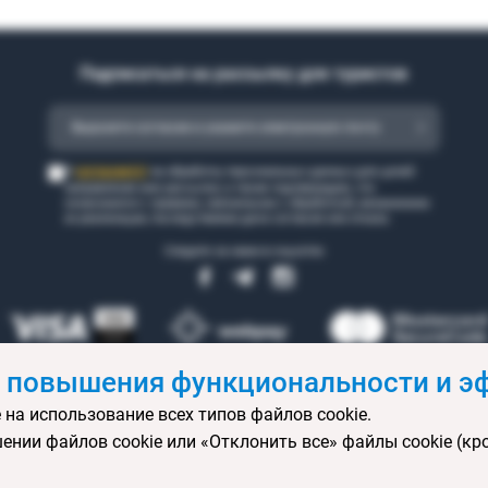
Подписаться на рассылку для туристов
согласен(а)
Я
на обработку персональных данных для целей
направления мне рассылки, а также подтверждаю, что
ознакомился с правами, связанными с обработкой, механизмом
их реализации, последствиями дачи согласия или отказа.
Следите за нами в соцсетях
 повышения функциональности и эф
 на использование всех типов файлов cookie.
 бронирования
Статьи
Контакты
Агентствам онлайн
Ваканси
ении файлов cookie или «Отклонить все» файлы cookie (кр
ртификаты
Горящие туры
Экскурсионные туры
Календарь экс