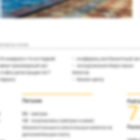
нтакты отеля
35 номеров и 16 коттеджей
конференц-зал/банкетный за
мини-тренажерный зал
экскурсионное бюро/заказ
стойка регистрации 24/7
билетов
терраса
бизнес-центр
Питание
Рейт
7
t
ВВ - завтрак
НВ - полупансион (завтрак и ужин)
Расп
безалкогольные и алкогольные напитки за
дополнительную плату.
отель 