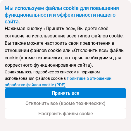
BYN
Мы используем файлы cookie для повышения
функциональности и эффективности нашего
сайта.
Главная
Поиск тура
Calligraphy Hotel
Нажимая кнопку «Принять все», Вы даёте своё
согласие на использование всех типов файлов cookie.
Перейти в подбор
Вы также можете настроить свои предпочтения в
отношении файлов cookie или «Отклонить все» файлы
Грузия, Цване-концхи
cookie (кроме технических, которые необходимы для
корректного функционирования сайта).
Тип:
Цена-качество ⚡
Ознакомьтесь подробнее со списком и порядком
использования файлов cookie в
Политике в отношении
Calligraphy Hotel
обработки файлов cookie (PDF)
.
Принять все
Отклонить все (кроме технических)
Настроить файлы cookie