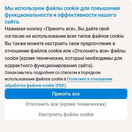
BYN
Мы используем файлы cookie для повышения
функциональности и эффективности нашего
сайта.
Главная
Поиск тура
Caesar Palace Pattaya
Нажимая кнопку «Принять все», Вы даёте своё
согласие на использование всех типов файлов cookie.
Перейти в подбор
Вы также можете настроить свои предпочтения в
отношении файлов cookie или «Отклонить все» файлы
Таиланд, Центральная Паттайя
cookie (кроме технических, которые необходимы для
корректного функционирования сайта).
Ознакомьтесь подробнее со списком и порядком
использования файлов cookie в
Политике в отношении
Caesar Palace Pattaya
обработки файлов cookie (PDF)
.
Принять все
Отклонить все (кроме технических)
Настроить файлы cookie