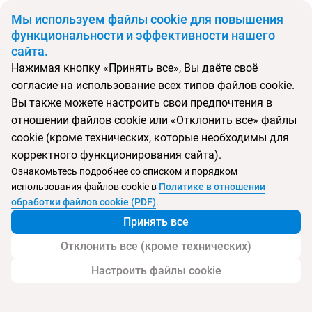
BYN
Мы используем файлы cookie для повышения
функциональности и эффективности нашего
сайта.
Главная
Поиск тура
Ca Ty Muine Resort
Нажимая кнопку «Принять все», Вы даёте своё
согласие на использование всех типов файлов cookie.
Перейти в подбор
Вы также можете настроить свои предпочтения в
отношении файлов cookie или «Отклонить все» файлы
Вьетнам, Фантьет
cookie (кроме технических, которые необходимы для
корректного функционирования сайта).
Тип:
Семейный
Ознакомьтесь подробнее со списком и порядком
использования файлов cookie в
Политике в отношении
Ca Ty Muine Resort
обработки файлов cookie (PDF)
.
Принять все
Отклонить все (кроме технических)
Настроить файлы cookie