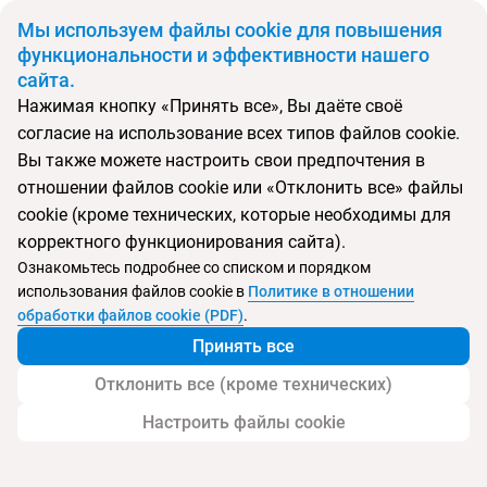
BYN
Мы используем файлы cookie для повышения
функциональности и эффективности нашего
сайта.
Главная
Поиск тура
Bungalows Des Tropiques
Нажимая кнопку «Принять все», Вы даёте своё
согласие на использование всех типов файлов cookie.
Перейти в подбор
Вы также можете настроить свои предпочтения в
отношении файлов cookie или «Отклонить все» файлы
Мадагаскар, Нуси-Бе
cookie (кроме технических, которые необходимы для
корректного функционирования сайта).
Тип:
Цена-качество ⚡
Ознакомьтесь подробнее со списком и порядком
использования файлов cookie в
Политике в отношении
Bungalows Des Tropiques
обработки файлов cookie (PDF)
.
Принять все
Отклонить все (кроме технических)
Настроить файлы cookie