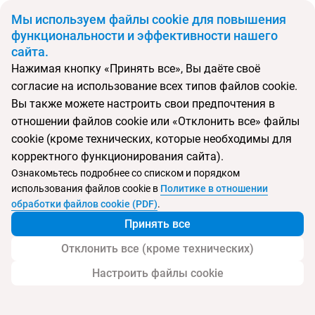
BYN
Мы используем файлы cookie для повышения
функциональности и эффективности нашего
сайта.
Главная
Поиск тура
Brioni Mare
Нажимая кнопку «Принять все», Вы даёте своё
согласие на использование всех типов файлов cookie.
Перейти в подбор
Вы также можете настроить свои предпочтения в
отношении файлов cookie или «Отклонить все» файлы
Италия, Лидо ди Езоло
cookie (кроме технических, которые необходимы для
корректного функционирования сайта).
Ознакомьтесь подробнее со списком и порядком
Хит продаж
Тип:
Семейный
использования файлов cookie в
Политике в отношении
Отель Brioni Mare
обработки файлов cookie (PDF)
.
Принять все
Отклонить все (кроме технических)
Настроить файлы cookie