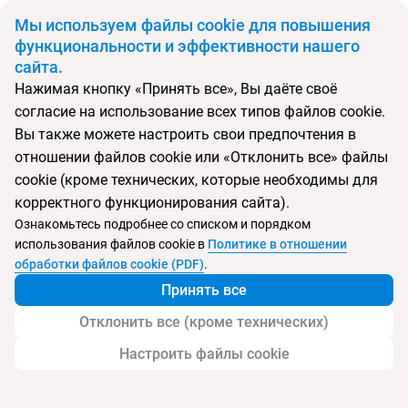
BYN
Мы используем файлы cookie для повышения
функциональности и эффективности нашего
сайта.
Главная
Поиск тура
Brim Hotel
Нажимая кнопку «Принять все», Вы даёте своё
согласие на использование всех типов файлов cookie.
Перейти в подбор
Вы также можете настроить свои предпочтения в
отношении файлов cookie или «Отклонить все» файлы
Грузия, Тбилиси
cookie (кроме технических, которые необходимы для
корректного функционирования сайта).
Тип:
Городской
Ознакомьтесь подробнее со списком и порядком
использования файлов cookie в
Политике в отношении
Brim Hotel
обработки файлов cookie (PDF)
.
Принять все
Отклонить все (кроме технических)
Настроить файлы cookie