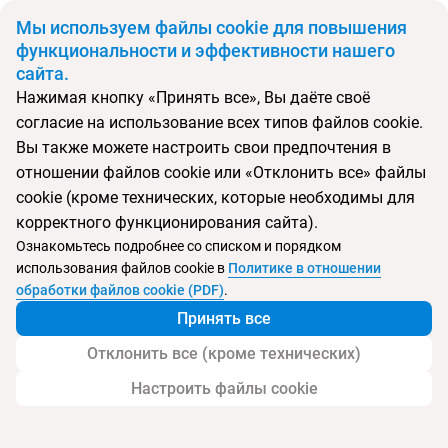
BYN
Мы используем файлы cookie для повышения
функциональности и эффективности нашего
сайта.
Главная
Поиск тура
Bracera
Нажимая кнопку «Принять все», Вы даёте своё
согласие на использование всех типов файлов cookie.
Перейти в подбор
Вы также можете настроить свои предпочтения в
отношении файлов cookie или «Отклонить все» файлы
Черногория, Будва
cookie (кроме технических, которые необходимы для
корректного функционирования сайта).
Тип:
Boutique отель
Ознакомьтесь подробнее со списком и порядком
использования файлов cookie в
Политике в отношении
Bracera
обработки файлов cookie (PDF)
.
Принять все
Отклонить все (кроме технических)
Настроить файлы cookie