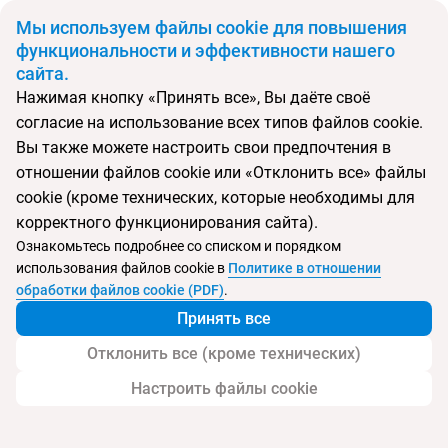
BYN
Мы используем файлы cookie для повышения
функциональности и эффективности нашего
сайта.
Главная
Поиск тура
Boracay Mandarin
Нажимая кнопку «Принять все», Вы даёте своё
согласие на использование всех типов файлов cookie.
Перейти в подбор
Вы также можете настроить свои предпочтения в
отношении файлов cookie или «Отклонить все» файлы
Филиппины, о.Боракай
cookie (кроме технических, которые необходимы для
корректного функционирования сайта).
Ознакомьтесь подробнее со списком и порядком
использования файлов cookie в
Политике в отношении
Boracay Mandarin
обработки файлов cookie (PDF)
.
Принять все
Отклонить все (кроме технических)
Настроить файлы cookie
Услуги
Пляж
Детям
Контакты отеля