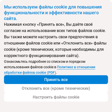
BYN
Мы используем файлы cookie для повышения
функциональности и эффективности нашего
сайта.
Главная
Поиск тура
Bonita
Нажимая кнопку «Принять все», Вы даёте своё
согласие на использование всех типов файлов cookie.
Перейти в подбор
Вы также можете настроить свои предпочтения в
отношении файлов cookie или «Отклонить все» файлы
Албания, Дуррес
cookie (кроме технических, которые необходимы для
корректного функционирования сайта).
Тип:
Семейный
Ознакомьтесь подробнее со списком и порядком
использования файлов cookie в
Политике в отношении
Bonita
обработки файлов cookie (PDF)
.
Принять все
Отклонить все (кроме технических)
Настроить файлы cookie