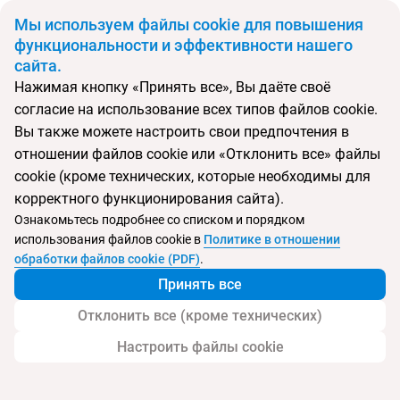
BYN
Мы используем файлы cookie для повышения
функциональности и эффективности нашего
сайта.
Главная
Поиск тура
Bomo Kymata Hotel
Нажимая кнопку «Принять все», Вы даёте своё
согласие на использование всех типов файлов cookie.
Перейти в подбор
Вы также можете настроить свои предпочтения в
отношении файлов cookie или «Отклонить все» файлы
Греция, Паралия Катерини
cookie (кроме технических, которые необходимы для
корректного функционирования сайта).
Тип:
Экономичный
Ознакомьтесь подробнее со списком и порядком
использования файлов cookie в
Политике в отношении
Bomo Kymata Hotel
обработки файлов cookie (PDF)
.
Принять все
Отклонить все (кроме технических)
Настроить файлы cookie