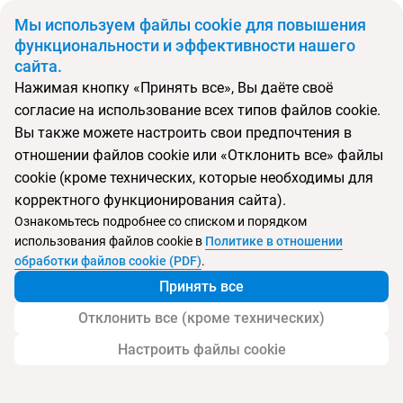
BYN
Мы используем файлы cookie для повышения
функциональности и эффективности нашего
сайта.
Главная
Поиск тура
Bomo Kalogria Beach Hotel
Нажимая кнопку «Принять все», Вы даёте своё
согласие на использование всех типов файлов cookie.
Перейти в подбор
Вы также можете настроить свои предпочтения в
отношении файлов cookie или «Отклонить все» файлы
Греция, Калогрия
cookie (кроме технических, которые необходимы для
корректного функционирования сайта).
Тип:
Семейный
Ознакомьтесь подробнее со списком и порядком
использования файлов cookie в
Политике в отношении
Bomo Kalogria Beach Hotel
обработки файлов cookie (PDF)
.
Принять все
Отклонить все (кроме технических)
Настроить файлы cookie