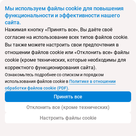
BYN
Мы используем файлы cookie для повышения
функциональности и эффективности нашего
сайта.
Главная
Поиск тура
Bodrium Hotel & SPA
Нажимая кнопку «Принять все», Вы даёте своё
согласие на использование всех типов файлов cookie.
Перейти в подбор
Вы также можете настроить свои предпочтения в
отношении файлов cookie или «Отклонить все» файлы
Турция, Бодрум
cookie (кроме технических, которые необходимы для
корректного функционирования сайта).
Тип:
Семейный
Ознакомьтесь подробнее со списком и порядком
использования файлов cookie в
Политике в отношении
Bodrium Hotel & SPA
обработки файлов cookie (PDF)
.
Принять все
Отклонить все (кроме технических)
Настроить файлы cookie