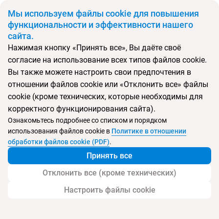
BYN
Мы используем файлы cookie для повышения
функциональности и эффективности нашего
сайта.
Главная
Поиск тура
BM Beach Resort
Нажимая кнопку «Принять все», Вы даёте своё
согласие на использование всех типов файлов cookie.
Перейти в подбор
Вы также можете настроить свои предпочтения в
отношении файлов cookie или «Отклонить все» файлы
ОАЭ, Рас-Аль-Хайма
cookie (кроме технических, которые необходимы для
корректного функционирования сайта).
Тип:
Цена-качество ⚡
Ознакомьтесь подробнее со списком и порядком
использования файлов cookie в
Политике в отношении
BM Beach Resort
обработки файлов cookie (PDF)
.
Принять все
Отклонить все (кроме технических)
Настроить файлы cookie