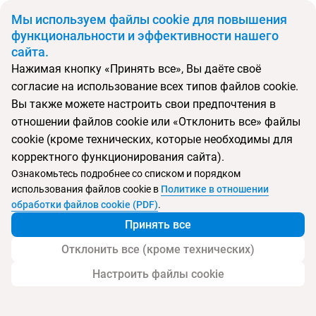
BYN
Мы используем файлы cookie для повышения
функциональности и эффективности нашего
сайта.
Главная
Поиск тура
Black and White
Нажимая кнопку «Принять все», Вы даёте своё
согласие на использование всех типов файлов cookie.
Перейти в подбор
Вы также можете настроить свои предпочтения в
отношении файлов cookie или «Отклонить все» файлы
Грузия, Кобулети
cookie (кроме технических, которые необходимы для
корректного функционирования сайта).
Ознакомьтесь подробнее со списком и порядком
использования файлов cookie в
Политике в отношении
Black and White
обработки файлов cookie (PDF)
.
Принять все
Отклонить все (кроме технических)
Настроить файлы cookie