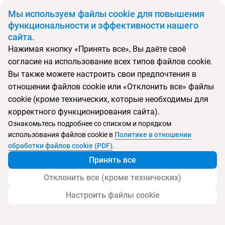
BYN
Мы используем файлы cookie для повышения
функциональности и эффективности нашего
сайта.
Главная
Поиск тура
Best Western Premier Malta
Нажимая кнопку «Принять все», Вы даёте своё
согласие на использование всех типов файлов cookie.
Перейти в подбор
Вы также можете настроить свои предпочтения в
отношении файлов cookie или «Отклонить все» файлы
Мальта, Сент-Джулианс
cookie (кроме технических, которые необходимы для
корректного функционирования сайта).
Тип:
Семейный
Ознакомьтесь подробнее со списком и порядком
использования файлов cookie в
Политике в отношении
Best Western Premier Malta
обработки файлов cookie (PDF)
.
Принять все
Отклонить все (кроме технических)
Настроить файлы cookie