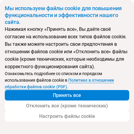
BYN
Мы используем файлы cookie для повышения
функциональности и эффективности нашего
сайта.
Главная
Поиск тура
Berjaya Langkawi Resort
Нажимая кнопку «Принять все», Вы даёте своё
согласие на использование всех типов файлов cookie.
Перейти в подбор
Вы также можете настроить свои предпочтения в
отношении файлов cookie или «Отклонить все» файлы
Малайзия, Лангкави
cookie (кроме технических, которые необходимы для
корректного функционирования сайта).
Ознакомьтесь подробнее со списком и порядком
использования файлов cookie в
Политике в отношении
Berjaya Langkawi Resort
обработки файлов cookie (PDF)
.
Принять все
Отклонить все (кроме технических)
Настроить файлы cookie