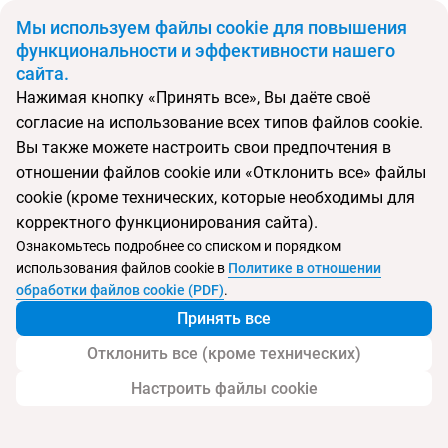
BYN
Мы используем файлы cookie для повышения
функциональности и эффективности нашего
сайта.
Главная
Поиск тура
Belussi Beach Hotel
Нажимая кнопку «Принять все», Вы даёте своё
согласие на использование всех типов файлов cookie.
Перейти в подбор
Вы также можете настроить свои предпочтения в
отношении файлов cookie или «Отклонить все» файлы
Греция, Дросья
cookie (кроме технических, которые необходимы для
корректного функционирования сайта).
Тип:
Семейный
Ознакомьтесь подробнее со списком и порядком
использования файлов cookie в
Политике в отношении
Belussi Beach Hotel
обработки файлов cookie (PDF)
.
Принять все
Отклонить все (кроме технических)
Настроить файлы cookie