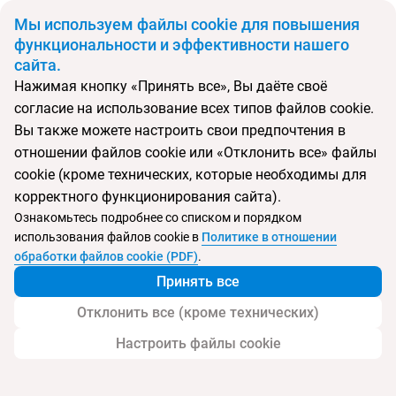
BYN
Мы используем файлы cookie для повышения
функциональности и эффективности нашего
сайта.
Главная
Поиск тура
Belad Bont Resort
Нажимая кнопку «Принять все», Вы даёте своё
согласие на использование всех типов файлов cookie.
Перейти в подбор
Вы также можете настроить свои предпочтения в
отношении файлов cookie или «Отклонить все» файлы
Оман, Салала
cookie (кроме технических, которые необходимы для
корректного функционирования сайта).
Ознакомьтесь подробнее со списком и порядком
использования файлов cookie в
Политике в отношении
Belad Bont Resort
обработки файлов cookie (PDF)
.
Принять все
Отклонить все (кроме технических)
Настроить файлы cookie