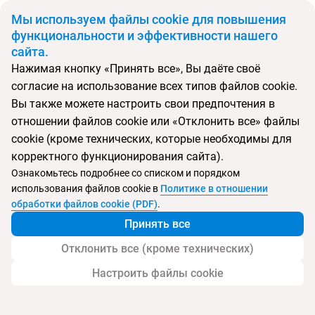
BYN
Мы используем файлы cookie для повышения
функциональности и эффективности нашего
сайта.
Главная
Поиск тура
Baross City Hotel
Нажимая кнопку «Принять все», Вы даёте своё
согласие на использование всех типов файлов cookie.
Перейти в подбор
Вы также можете настроить свои предпочтения в
отношении файлов cookie или «Отклонить все» файлы
Венгрия, Будапешт
cookie (кроме технических, которые необходимы для
корректного функционирования сайта).
Ознакомьтесь подробнее со списком и порядком
использования файлов cookie в
Политике в отношении
Baross City Hotel
обработки файлов cookie (PDF)
.
Принять все
Отклонить все (кроме технических)
Настроить файлы cookie