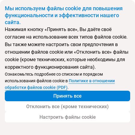
BYN
Мы используем файлы cookie для повышения
функциональности и эффективности нашего
сайта.
Главная
Поиск тура
Barcelo Tenerife
Нажимая кнопку «Принять все», Вы даёте своё
согласие на использование всех типов файлов cookie.
Перейти в подбор
Вы также можете настроить свои предпочтения в
отношении файлов cookie или «Отклонить все» файлы
Испания, Гольф-дель-Сур
cookie (кроме технических, которые необходимы для
корректного функционирования сайта).
Тип:
Семейный
Ознакомьтесь подробнее со списком и порядком
использования файлов cookie в
Политике в отношении
Barcelo Tenerife
обработки файлов cookie (PDF)
.
Принять все
Отклонить все (кроме технических)
Настроить файлы cookie
Услуги
Пляж
Детям
Контакты отеля