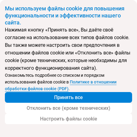
BYN
Мы используем файлы cookie для повышения
функциональности и эффективности нашего
сайта.
Главная
Поиск тура
Bandara Phuket Beach Resort
Нажимая кнопку «Принять все», Вы даёте своё
согласие на использование всех типов файлов cookie.
Перейти в подбор
Вы также можете настроить свои предпочтения в
отношении файлов cookie или «Отклонить все» файлы
Таиланд, Мыс Панва
cookie (кроме технических, которые необходимы для
корректного функционирования сайта).
Тип:
Цена-качество ⚡
Ознакомьтесь подробнее со списком и порядком
использования файлов cookie в
Политике в отношении
Bandara Phuket Beach Resort
обработки файлов cookie (PDF)
.
Принять все
Отклонить все (кроме технических)
Настроить файлы cookie