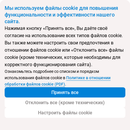
BYN
Мы используем файлы cookie для повышения
функциональности и эффективности нашего
сайта.
Главная
Поиск тура
Bakuriani Inn
Нажимая кнопку «Принять все», Вы даёте своё
согласие на использование всех типов файлов cookie.
Перейти в подбор
Вы также можете настроить свои предпочтения в
отношении файлов cookie или «Отклонить все» файлы
Грузия, Бакуриани
cookie (кроме технических, которые необходимы для
корректного функционирования сайта).
Ознакомьтесь подробнее со списком и порядком
использования файлов cookie в
Политике в отношении
Bakuriani Inn
обработки файлов cookie (PDF)
.
Принять все
Отклонить все (кроме технических)
Настроить файлы cookie
Услуги
Детям
Дополнительно