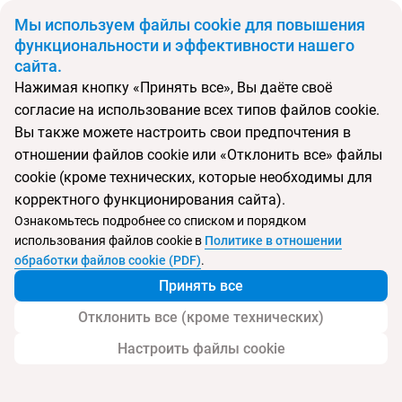
BYN
Мы используем файлы cookie для повышения
функциональности и эффективности нашего
сайта.
Главная
Поиск тура
Baba Beach Club Hua Hin
Нажимая кнопку «Принять все», Вы даёте своё
согласие на использование всех типов файлов cookie.
Перейти в подбор
Вы также можете настроить свои предпочтения в
отношении файлов cookie или «Отклонить все» файлы
Таиланд, Хуахин
cookie (кроме технических, которые необходимы для
корректного функционирования сайта).
Ознакомьтесь подробнее со списком и порядком
использования файлов cookie в
Политике в отношении
Baba Beach Club Hua Hin
обработки файлов cookie (PDF)
.
Принять все
Отклонить все (кроме технических)
Настроить файлы cookie
Услуги
Пляж
Детям
Контакты отеля