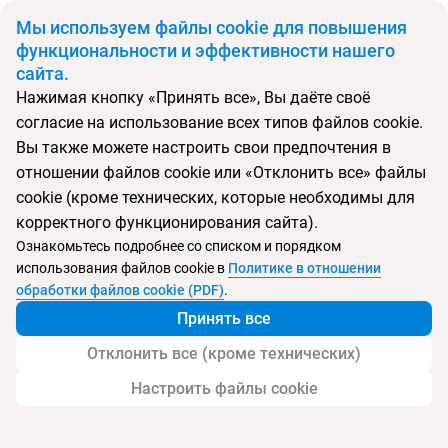
BYN
Мы используем файлы cookie для повышения
функциональности и эффективности нашего
сайта.
Главная
Поиск тура
Azerai Ke Ga Bay
Нажимая кнопку «Принять все», Вы даёте своё
согласие на использование всех типов файлов cookie.
Перейти в подбор
Вы также можете настроить свои предпочтения в
отношении файлов cookie или «Отклонить все» файлы
Вьетнам, Фантьет
cookie (кроме технических, которые необходимы для
корректного функционирования сайта).
Тип:
Deluxe отель
Ознакомьтесь подробнее со списком и порядком
использования файлов cookie в
Политике в отношении
Azerai Ke Ga Bay
обработки файлов cookie (PDF)
.
Принять все
Отклонить все (кроме технических)
Настроить файлы cookie