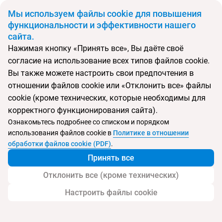
BYN
Мы используем файлы cookie для повышения
функциональности и эффективности нашего
сайта.
Главная
Поиск тура
Avani Palm View Dubai Hotel & Suites Hotel
Нажимая кнопку «Принять все», Вы даёте своё
согласие на использование всех типов файлов cookie.
Вы также можете настроить свои предпочтения в
Перейти в подбор
отношении файлов cookie или «Отклонить все» файлы
cookie (кроме технических, которые необходимы для
ОАЭ, Дубай
корректного функционирования сайта).
Ознакомьтесь подробнее со списком и порядком
Тип:
Семейный
использования файлов cookie в
Политике в отношении
обработки файлов cookie (PDF)
.
Avani Palm View Dubai Hotel & Suites Hotel
Принять все
Отклонить все (кроме технических)
Настроить файлы cookie