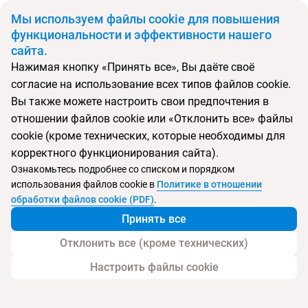
BYN
Мы используем файлы cookie для повышения
функциональности и эффективности нашего
сайта.
Главная
Поиск тура
Avala Resort & Villas
Нажимая кнопку «Принять все», Вы даёте своё
согласие на использование всех типов файлов cookie.
Перейти в подбор
Вы также можете настроить свои предпочтения в
отношении файлов cookie или «Отклонить все» файлы
Черногория, Будва
cookie (кроме технических, которые необходимы для
корректного функционирования сайта).
Тип:
Семейный
Ознакомьтесь подробнее со списком и порядком
использования файлов cookie в
Политике в отношении
Avala Resort & Villas
обработки файлов cookie (PDF)
.
Принять все
Отклонить все (кроме технических)
Настроить файлы cookie