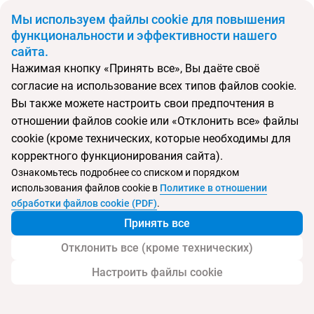
BYN
Мы используем файлы cookie для повышения
функциональности и эффективности нашего
сайта.
Главная
Поиск тура
Atlantica Kolymbia Beach
Нажимая кнопку «Принять все», Вы даёте своё
согласие на использование всех типов файлов cookie.
Перейти в подбор
Вы также можете настроить свои предпочтения в
отношении файлов cookie или «Отклонить все» файлы
Греция, Колимбия
cookie (кроме технических, которые необходимы для
корректного функционирования сайта).
Тип:
Семейный
Ознакомьтесь подробнее со списком и порядком
использования файлов cookie в
Политике в отношении
Atlantica Kolymbia Beach
обработки файлов cookie (PDF)
.
Принять все
Отклонить все (кроме технических)
Настроить файлы cookie
Услуги
Пляж
Детям
Контакты отеля