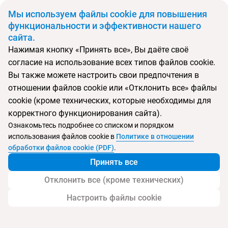
BYN
Мы используем файлы cookie для повышения
функциональности и эффективности нашего
сайта.
Главная
Поиск тура
Atlantica Belvedere Resort
Нажимая кнопку «Принять все», Вы даёте своё
согласие на использование всех типов файлов cookie.
Перейти в подбор
Вы также можете настроить свои предпочтения в
отношении файлов cookie или «Отклонить все» файлы
Греция, Кардамена
cookie (кроме технических, которые необходимы для
корректного функционирования сайта).
Тип:
Только для взрослых
Ознакомьтесь подробнее со списком и порядком
использования файлов cookie в
Политике в отношении
Atlantica Belvedere Resort
обработки файлов cookie (PDF)
.
Принять все
Отклонить все (кроме технических)
Настроить файлы cookie
Услуги
Пляж
Дополнительно
Контакт