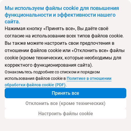
BYN
Мы используем файлы cookie для повышения
функциональности и эффективности нашего
сайта.
Главная
Поиск тура
Athens Tiare by Mage Hotels
Нажимая кнопку «Принять все», Вы даёте своё
согласие на использование всех типов файлов cookie.
Перейти в подбор
Вы также можете настроить свои предпочтения в
отношении файлов cookie или «Отклонить все» файлы
Греция, Афины
cookie (кроме технических, которые необходимы для
корректного функционирования сайта).
Тип:
Городской
Ознакомьтесь подробнее со списком и порядком
использования файлов cookie в
Политике в отношении
Athens Tiare by Mage Hotels
обработки файлов cookie (PDF)
.
Принять все
Отклонить все (кроме технических)
Настроить файлы cookie
Услуги