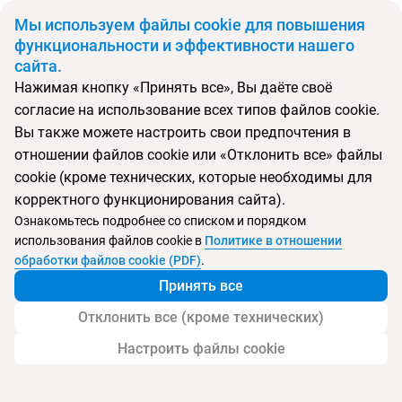
BYN
Мы используем файлы cookie для повышения
функциональности и эффективности нашего
сайта.
Главная
Поиск тура
Aqua Pedra Dos Bicos Design Beach Hotel
Нажимая кнопку «Принять все», Вы даёте своё
согласие на использование всех типов файлов cookie.
Вы также можете настроить свои предпочтения в
Перейти в подбор
отношении файлов cookie или «Отклонить все» файлы
cookie (кроме технических, которые необходимы для
Португалия, Албуфейра
корректного функционирования сайта).
Ознакомьтесь подробнее со списком и порядком
Тип:
Семейный
использования файлов cookie в
Политике в отношении
обработки файлов cookie (PDF)
.
Aqua Pedra Dos Bicos Design Beach Hotel
Принять все
Отклонить все (кроме технических)
Настроить файлы cookie
Услуги
Пляж
Дополнительно
Контакт