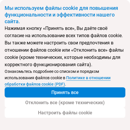
BYN
Мы используем файлы cookie для повышения
функциональности и эффективности нашего
сайта.
Главная
Поиск тура
Apk Resort & Spa
Нажимая кнопку «Принять все», Вы даёте своё
согласие на использование всех типов файлов cookie.
Перейти в подбор
Вы также можете настроить свои предпочтения в
отношении файлов cookie или «Отклонить все» файлы
Таиланд, Патонг
cookie (кроме технических, которые необходимы для
корректного функционирования сайта).
Ознакомьтесь подробнее со списком и порядком
использования файлов cookie в
Политике в отношении
Apk Resort & Spa
обработки файлов cookie (PDF)
.
Принять все
Отклонить все (кроме технических)
Настроить файлы cookie
Услуги
Пляж