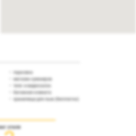
парковка
магазин сувениров
теле- и видеосалон
багажная комната
хранилище для лыж (бесплатно)
инг отеля