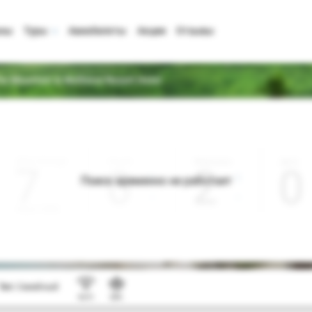
аны
Туры
Авиабилеты
Акции
Отзывы
e Mountain & Wellness Resort Hotel
Дата отъезда
Ночей
Взрослые
Дети
0
2
0
Поиск временно не работает
Август 2026
Тип:
Семейный
Wi-Fi
SPA