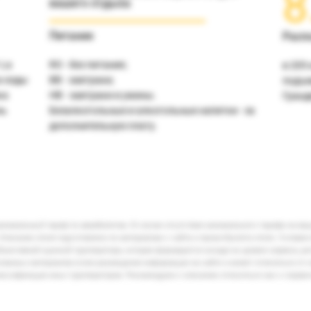
8
вашего отдыха
Питание
Расп
 La
RO - без питания;
в 205 
х езды
ВВ - завтраки;
подъе
ка
НВ - завтраки и ужины.
Гранд
нь
Безалкогольные и алкогольные напитки - за
дополнительную плату.
минимальный тариф по авиабилетам. В случае отсутствия минимального тарифа на ва
Описание отеля подготовлено по материалам с сайта и промо-буклета отеля. Условия
бъективной оценкой туроператора, которая формируется исходя из уровня сервиса, р
кламных материалов и/или размещения информации на сайте и может отличаться от 
лассификации иных туроператоров. Рекомендуем к описанию относиться как к справ