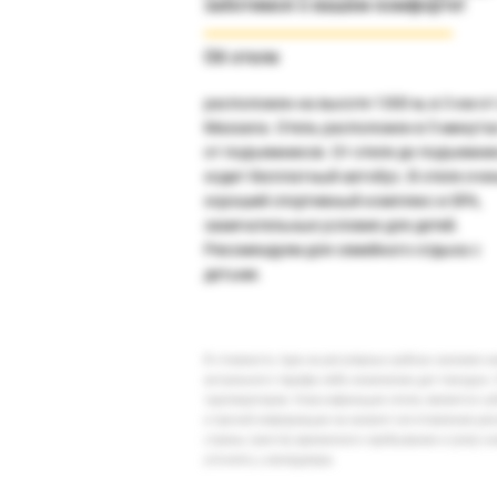
заботимся о вашем комфорте!
Об отеле
расположен на высоте 1300 м, в 3 км от
Massana. Отель расположен в 5 минута
от подъемников. От отеля до подъемни
ходит бесплатный автобус. В отеле оче
хороший спортивный комплекс и SPA,
замечательные условия для детей.
Рекомендуем для семейного отдыха с
детьми.
В стоимость тура на регулярных рейсах заложен 
актуального тарифа либо изменение дат поездки. 
туроператоров. Классификация отеля, является су
и прочей информации на момент изготовления ре
страны (места) временного пребывания и (или) к
уточнять у менеджера.