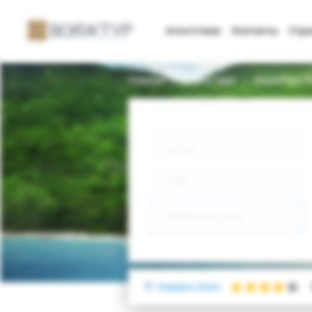
Агентствам
Контакты
Стр
Главная
Поиск тура
AnyosPark Th
Откуда
Минск
Куда
Выберите тип тура
Андорра, Аниос