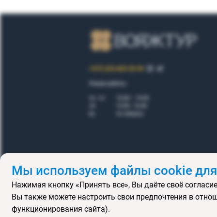
+375 (29) 605-55-99
Режим работы:
пн - пт
10.00 – 19.00
сб
10.00 - 16.00
вс
по запросу
Мы используем файлы cookie для
Нажимая кнопку «Принять все», Вы даёте своё согласие
Правила
Вы также можете настроить свои предпочтения в отнош
Подарочные се
функционирования сайта).