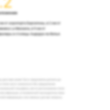
.2
оложение
км от аэропорта Барселоны, в 2 км от
мника La Massana, в 9 км от
валиры и столицы Андорра-ла-Велья.
шу дату вам может быть предложена доплата до
 в отеле могут измениться без уведомления
егиональной специфики, места расположения отеля
классификации, установленной законодательством
очной информации и все важные для вас вопросы