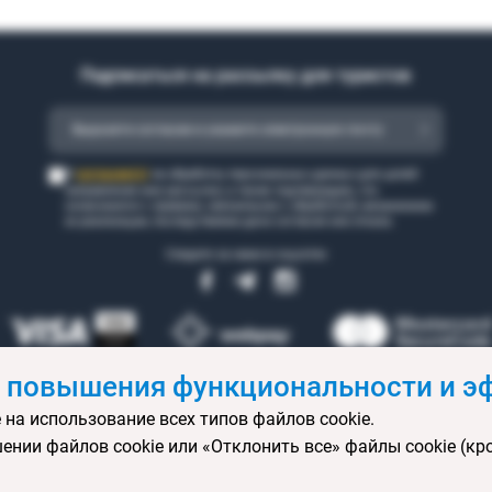
Подписаться на рассылку для туристов
согласен(а)
Я
на обработку персональных данных для целей
направления мне рассылки, а также подтверждаю, что
ознакомился с правами, связанными с обработкой, механизмом
их реализации, последствиями дачи согласия или отказа.
Следите за нами в соцсетях
 повышения функциональности и эф
 на использование всех типов файлов cookie.
 бронирования
Статьи
Контакты
Агентствам онлайн
Ваканси
ении файлов cookie или «Отклонить все» файлы cookie (кр
ртификаты
Горящие туры
Экскурсионные туры
Календарь экс