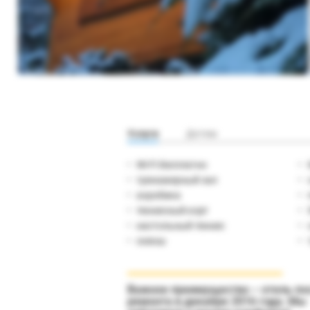
Услуги
Детям
Wi-Fi бесплатно
тренажерный зал
аэробика
теннисный корт
настольный теннис
сквош
Важное преимущество – отель по
ремонта в декабре 2016 года. Мы