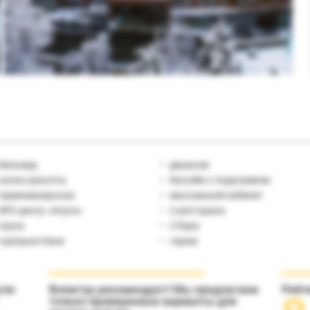
бильярд
джакузи
салон красоты
бассейн с подогревом
парикмахерская
массажный кабинет
SPA-центр «Anyos»
2 ресторана
сауна
2 бара
турецкая баня
гараж
сле
Вояжтур рекомендует! Мы предлагаем
Рейт
только проверенные варианты для