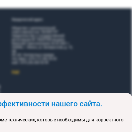
Юридический адрес:
Общество с дополнительной
ответственностью "ВОЯЖТУР"
Свидетельство о государственной
регистрации № 190207095 выдано
Минский горисполкомом 26.02.2001 г.
220006, г. Минск, ул. Белорусская, д. 15,
оф.
5Н, 6Н. Контактные номера:
тел./факс +375 (17) 365 35 03
моб. +375 (29) 605 55 99
EЩЕ
фективности нашего сайта.
и
Акции
оме технических, которые необходимы для корректного
клюзивных туров