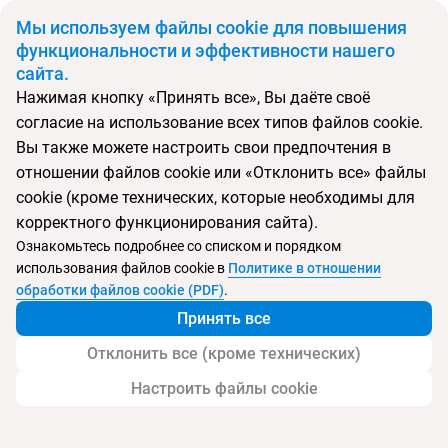
BYN
Мы используем файлы cookie для повышения
функциональности и эффективности нашего
сайта.
Главная
Поиск тура
Antille/Azzorre
Нажимая кнопку «Принять все», Вы даёте своё
согласие на использование всех типов файлов cookie.
Перейти в подбор
Вы также можете настроить свои предпочтения в
отношении файлов cookie или «Отклонить все» файлы
Италия, Лидо ди Езоло
cookie (кроме технических, которые необходимы для
корректного функционирования сайта).
Тип:
Цена-качество ⚡
Ознакомьтесь подробнее со списком и порядком
использования файлов cookie в
Политике в отношении
Antille/Azzorre
обработки файлов cookie (PDF)
.
Принять все
Отклонить все (кроме технических)
Настроить файлы cookie