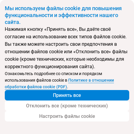
BYN
Мы используем файлы cookie для повышения
функциональности и эффективности нашего
сайта.
Главная
Поиск тура
Anona Beachfront Phuket Resort
Нажимая кнопку «Принять все», Вы даёте своё
согласие на использование всех типов файлов cookie.
Перейти в подбор
Вы также можете настроить свои предпочтения в
отношении файлов cookie или «Отклонить все» файлы
Таиланд, Патонг
cookie (кроме технических, которые необходимы для
корректного функционирования сайта).
Тип:
Boutique отель
Ознакомьтесь подробнее со списком и порядком
использования файлов cookie в
Политике в отношении
Anona Beachfront Phuket Resort
обработки файлов cookie (PDF)
.
Принять все
Отклонить все (кроме технических)
Настроить файлы cookie