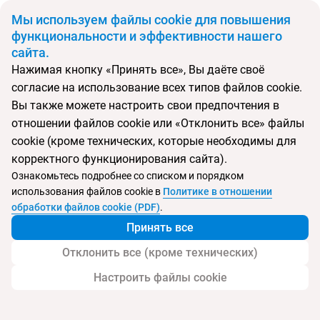
BYN
Мы используем файлы cookie для повышения
функциональности и эффективности нашего
сайта.
Главная
Поиск тура
Annabelle Beach Resort Hotel
Нажимая кнопку «Принять все», Вы даёте своё
согласие на использование всех типов файлов cookie.
Перейти в подбор
Вы также можете настроить свои предпочтения в
отношении файлов cookie или «Отклонить все» файлы
Греция, Аниссарас
cookie (кроме технических, которые необходимы для
корректного функционирования сайта).
Тип:
Семейный
Ознакомьтесь подробнее со списком и порядком
использования файлов cookie в
Политике в отношении
Annabelle Beach Resort Hotel
обработки файлов cookie (PDF)
.
Принять все
Отклонить все (кроме технических)
Настроить файлы cookie