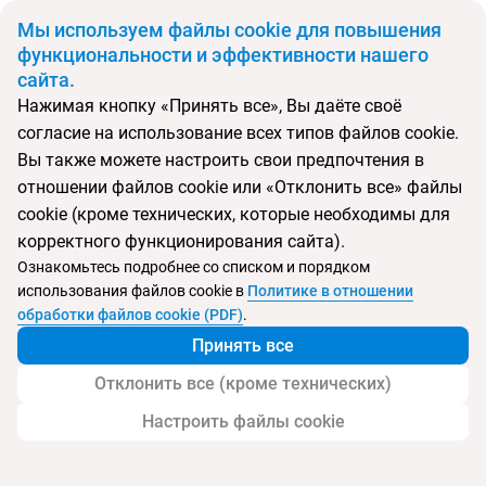
BYN
Мы используем файлы cookie для повышения
функциональности и эффективности нашего
сайта.
Главная
Поиск тура
Anantara Tangalle Peace Haven Resort & Spa
Нажимая кнопку «Принять все», Вы даёте своё
согласие на использование всех типов файлов cookie.
Вы также можете настроить свои предпочтения в
Перейти в подбор
отношении файлов cookie или «Отклонить все» файлы
cookie (кроме технических, которые необходимы для
Шри-Ланка, Тангалле
корректного функционирования сайта).
Ознакомьтесь подробнее со списком и порядком
Тип:
Deluxe отель
использования файлов cookie в
Политике в отношении
обработки файлов cookie (PDF)
.
Anantara Tangalle Peace Haven Resort & Spa
Принять все
Отклонить все (кроме технических)
Настроить файлы cookie