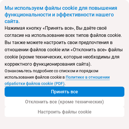
BYN
Мы используем файлы cookie для повышения
функциональности и эффективности нашего
сайта.
Главная
Поиск тура
Anantara New York Palace Hotel (NH group)
Нажимая кнопку «Принять все», Вы даёте своё
согласие на использование всех типов файлов cookie.
Вы также можете настроить свои предпочтения в
Перейти в подбор
отношении файлов cookie или «Отклонить все» файлы
cookie (кроме технических, которые необходимы для
Венгрия, Будапешт
корректного функционирования сайта).
Ознакомьтесь подробнее со списком и порядком
Тип:
Deluxe отель
использования файлов cookie в
Политике в отношении
обработки файлов cookie (PDF)
.
Anantara New York Palace Hotel (NH group)
Принять все
Отклонить все (кроме технических)
Настроить файлы cookie
Услуги
Детям