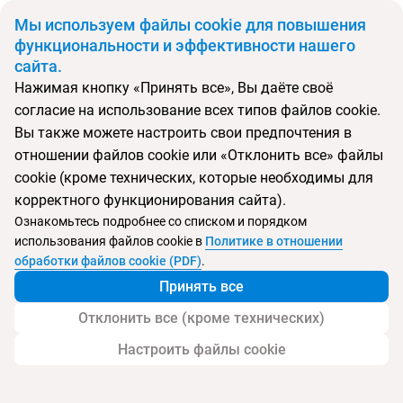
BYN
Мы используем файлы cookie для повышения
функциональности и эффективности нашего
сайта.
Главная
Поиск тура
Amour Holiday Resort
Нажимая кнопку «Принять все», Вы даёте своё
согласие на использование всех типов файлов cookie.
Перейти в подбор
Вы также можете настроить свои предпочтения в
отношении файлов cookie или «Отклонить все» файлы
Греция, Сидари
cookie (кроме технических, которые необходимы для
корректного функционирования сайта).
Тип:
Цена-качество ⚡
Ознакомьтесь подробнее со списком и порядком
использования файлов cookie в
Политике в отношении
Amour Holiday Resort
обработки файлов cookie (PDF)
.
Принять все
Отклонить все (кроме технических)
Настроить файлы cookie