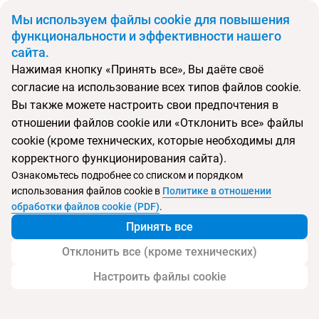
BYN
Мы используем файлы cookie для повышения
функциональности и эффективности нашего
сайта.
Главная
Поиск тура
Amic Can Pastilla
Нажимая кнопку «Принять все», Вы даёте своё
согласие на использование всех типов файлов cookie.
Перейти в подбор
Вы также можете настроить свои предпочтения в
отношении файлов cookie или «Отклонить все» файлы
Испания, Кан Пастилья
cookie (кроме технических, которые необходимы для
корректного функционирования сайта).
Ознакомьтесь подробнее со списком и порядком
использования файлов cookie в
Политике в отношении
Amic Can Pastilla
обработки файлов cookie (PDF)
.
Принять все
Отклонить все (кроме технических)
Настроить файлы cookie
Услуги
Пляж
Детям
Дополнительно