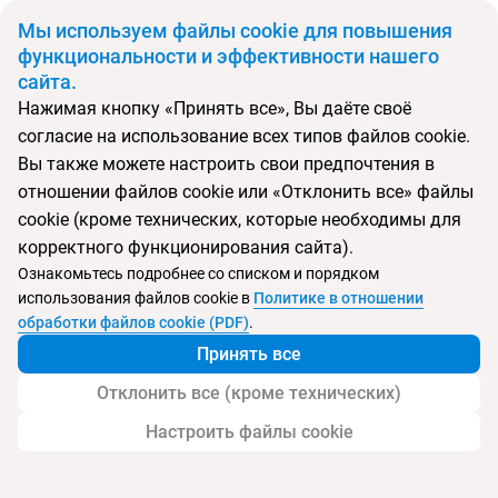
BYN
Мы используем файлы cookie для повышения
функциональности и эффективности нашего
сайта.
Главная
Поиск тура
Ami
Нажимая кнопку «Принять все», Вы даёте своё
согласие на использование всех типов файлов cookie.
Перейти в подбор
Вы также можете настроить свои предпочтения в
отношении файлов cookie или «Отклонить все» файлы
Черногория, Петровац
cookie (кроме технических, которые необходимы для
корректного функционирования сайта).
Тип:
Семейный
Ознакомьтесь подробнее со списком и порядком
использования файлов cookie в
Политике в отношении
Ami
обработки файлов cookie (PDF)
.
Принять все
Отклонить все (кроме технических)
Настроить файлы cookie